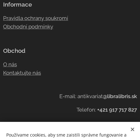
Informace
Pravidla ochrany soukromí
Obchodní podmínky
Obchod
O nás
Kontaktujte nás
E-mail: antikvariat
@libralibris.sk
Telefon:
+421 917 717 827
Používame cookies, aby sme zaistili správne fungovanie a
Cookies