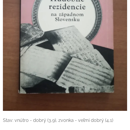
Stav: vnútro - dobrý (3,9), zvonka - veľmi dobrý (4,1)