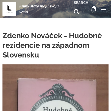
SEARCH
Knihy stále majú svoju
váhu
Zdenko Nováček - Hudobné
rezidencie na západnom
Slovensku