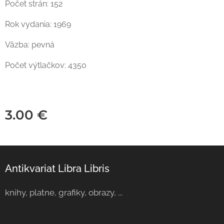
Počet strán: 152
Rok vydania: 1969
Väzba: pevná
Počet výtlačkov: 4350
3.00
€
Antikvariat Libra Libris
knihy, platne, grafiky, obrazy, ...