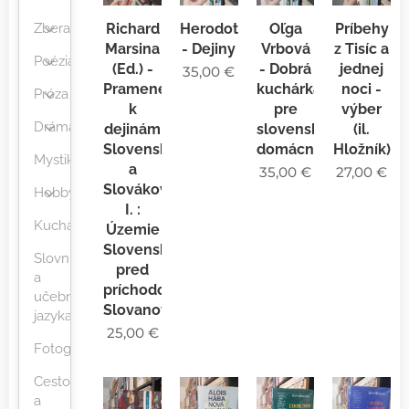
Richard
Herodotos
Oľga
Príbehy
Zberateľstvo
Marsina
- Dejiny
Vrbová
z Tisíc a
Poézia
(Ed.) -
- Dobrá
jednej
35,00
€
Pramene
kuchárka
noci -
Próza
k
pre
výber
Dráma
dejinám
slovenskú
(il.
Slovenska
domácnosť
Hložník)
Mystika
a
35,00
€
27,00
€
Slovákov
Hobby
I. :
Kuchárky
Územie
Slovenska
Slovníky
pred
a
príchodom
učebnice
Slovanov
jazyka
25,00
€
Fotografia
Cestopisy
a