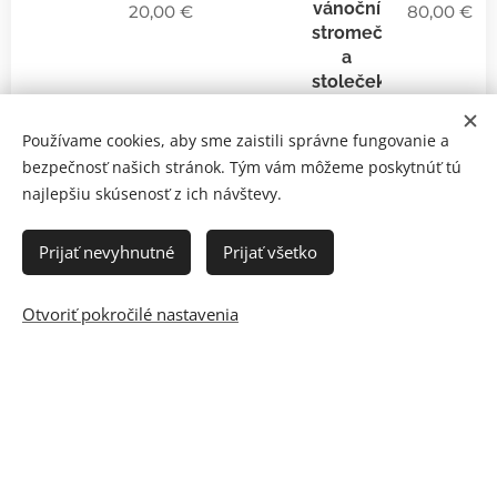
vánoční
20,00
€
80,00
€
stromeček
a
stoleček
50,00
€
Používame cookies, aby sme zaistili správne fungovanie a
bezpečnosť našich stránok. Tým vám môžeme poskytnúť tú
Ďalšie
najlepšiu skúsenosť z ich návštevy.
Prijať nevyhnutné
Prijať všetko
Informácie
Otvoriť pokročilé nastavenia
Ochrana osobných údajov
Obchodné podmienky
Obchod