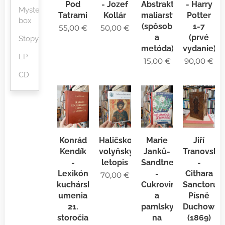
Pod
- Jozef
Abstraktné
- Harry
Mystery
Tatrami
Kollár
maliarstvo
Potter
box
(spôsob
1-7
55,00
€
50,00
€
a
(prvé
Stopy
metóda)
vydanie)
LP
15,00
€
90,00
€
CD
Konrád
Haličsko-
Marie
Jiří
Kendík
volyňský
Janků-
Tranovský
-
letopis
Sandtnerová
-
Lexikón
-
Cithara
70,00
€
kuchárskeho
Cukrovinky
Sanctorum
umenia
a
Písně
21.
pamlsky
Duchowní
storočia
na
(1869)