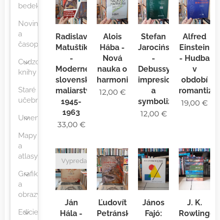
bedekre
Noviny
a
Radislav
Alois
Stefan
Alfred
časopisy
Matuštík
Hába -
Jarociński
Einstein
-
Nová
-
- Hudba
Cudzojazyčné
Moderné
nauka o
Debussy:
v
knihy
slovenské
harmonii
impresionizmus
období
Staré
maliarstvo
a
romantiz
12,00
€
učebnice
1945-
symbolizmus
19,00
€
1963
12,00
€
Umenie
33,00
€
Mapy
a
atlasy
Vypredané
Grafiky
a
obrazy
Ján
Ľudovít
János
J. K.
Edície
Hála -
Petránsky
Fajó:
Rowlingov