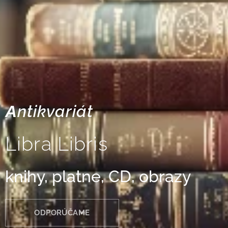
Аntikvariát
Libra Libris
knihy, platne, CD, obrazy
ODPORÚČAME