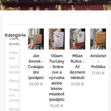
Kategórie
Všetky
produkty
Naše
Ján
Viliam
Milan
Aristotele
tipy
Smrek -
Turčány
Rúfus -
-
Cválajúce
- Srdce
Až
Politika
Darčekové
dni
zve a
dozrieme
poukážky
17,00
€
(podpis)
vyzváňa
(debut)
Bibliofílie
alebo
25,00
€
15,00
€
básne
Podpis,
mladosti
exil,
(podpis)
samizdat
15,00
€
Benka,