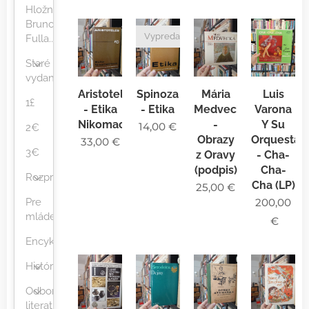
Hložník,
Brunovský,
Vypredané
Fulla...
Staré
vydania
Aristoteles
Spinoza
Mária
Luis
1£
- Etika
- Etika
Medvecká
Varona
Nikomachova
-
Y Su
14,00
€
2€
Obrazy
Orquesta
33,00
€
3€
z Oravy
- Cha-
(podpis)
Cha-
Rozprávky
Cha (LP)
25,00
€
Pre
200,00
mládež
€
Encyklopédie
História
Odborná
literatúra