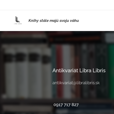
Knihy stále majú svoju váhu
Antikvariát Libra Libris
antikvariat@libralibris.sk
0917 717 827