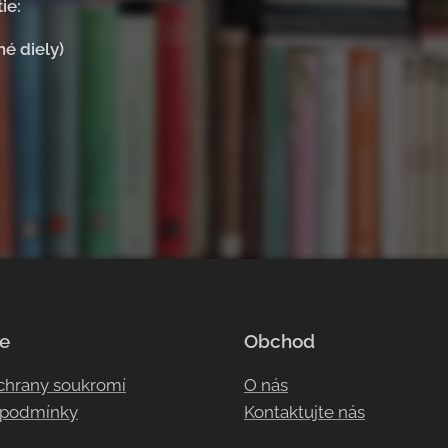
ie:
hé diely)
e
Obchod
ochrany soukromí
O nás
 podmínky
Kontaktujte nás