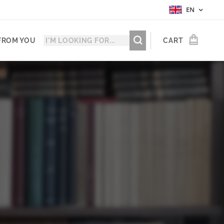
EN
FROM YOU
CART