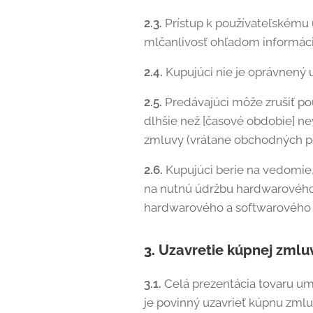
2.3.
Prístup k používateľskému
mlčanlivosť ohľadom informáci
2.4.
Kupujúci nie je oprávnený 
2.5.
Predávajúci môže zrušiť po
dlhšie než [časové obdobie] nev
zmluvy (vrátane obchodných p
2.6.
Kupujúci berie na vedomie,
na nutnú údržbu hardwarového
hardwarového a softwarového v
3. Uzavretie kúpnej zmlu
3.1.
Celá prezentácia tovaru um
je povinný uzavrieť kúpnu zmlu