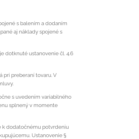
spojené s balením a dodaním
pané aj náklady spojené s
e dotknuté ustanovenie čl. 4.6
 pri preberaní tovaru. V
mluvy.
ločne s uvedením variabilného
 cenu splnený v momente
de k dodatočnému potvrdeniu
u kupujúcemu. Ustanovenie §