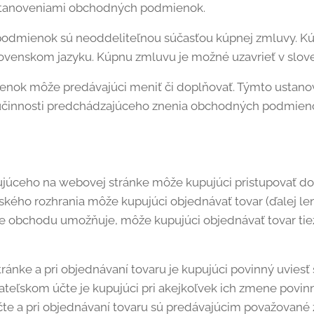
stanoveniami obchodných podmienok.
odmienok sú neoddeliteľnou súčasťou kúpnej zmluvy. K
ovenskom jazyku. Kúpnu zmluvu je možné uzavrieť v slov
ok môže predávajúci meniť či doplňovať. Týmto ustanov
 účinnosti predchádzajúceho znenia obchodných podmien
ujúceho na webovej stránke môže kupujúci pristupovať do
ského rozhrania môže kupujúci objednávať tovar (ďalej len 
e obchodu umožňuje, môže kupujúci objednávať tovar tiež
stránke a pri objednávaní tovaru je kupujúci povinný uviesť
teľskom účte je kupujúci pri akejkoľvek ich zmene povin
te a pri objednávaní tovaru sú predávajúcim považované 