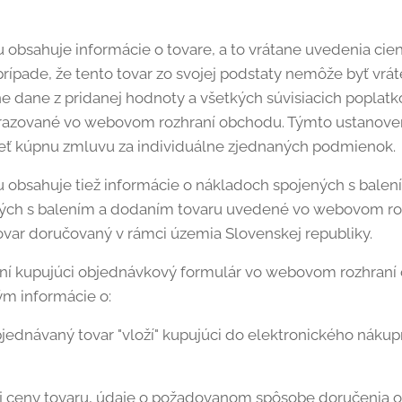
bsahuje informácie o tovare, a to vrátane uvedenia cien
 prípade, že tento tovar zo svojej podstaty nemôže byť vr
 dane z pridanej hodnoty a všetkých súvisiacich poplatko
obrazované vo webovom rozhraní obchodu. Týmto ustanov
eť kúpnu zmluvu za individuálne zjednaných podmienok.
obsahuje tiež informácie o nákladoch spojených s balen
ných s balením a dodaním tovaru uvedené vo webovom roz
ovar doručovaný v rámci územia Slovenskej republiky.
lní kupujúci objednávkový formulár vo webovom rozhran
m informácie o:
jednávaný tovar "vloží" kupujúci do elektronického nák
 ceny tovaru, údaje o požadovanom spôsobe doručenia o