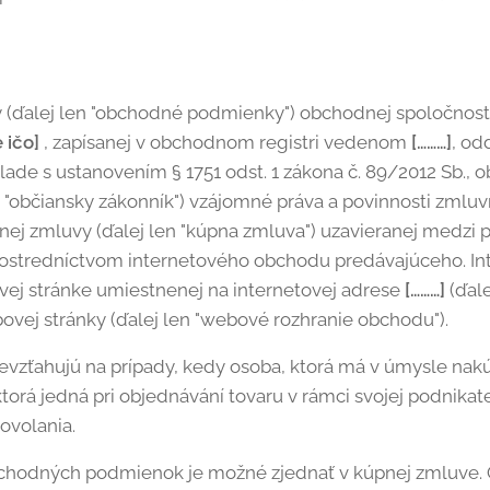
(ďalej len "obchodné podmienky") obchodnej spoločnost
 ičo]
, zapísanej v obchodnom registri vedenom
[………]
, od
úlade s ustanovením § 1751 odst. 1 zákona č. 89/2012 Sb., 
n "občiansky zákonník") vzájomné práva a povinnosti zmluv
pnej zmluvy (ďalej len "kúpna zmluva") uzavieranej medzi 
 prostredníctvom internetového obchodu predávajúceho. In
ej stránke umiestnenej na internetovej adrese
[………]
(ďale
vej stránky (ďalej len "webové rozhranie obchodu").
ťahujú na prípady, kedy osoba, ktorá má v úmysle nakúp
orá jedná pri objednávání tovaru v rámci svojej podnikate
ovolania.
chodných podmienok je možné zjednať v kúpnej zmluve. 