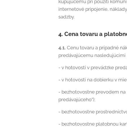
kupujúcemu pri použití komunik
internetové pripojenie, náklady
sadzby.
4. Cena tovaru a platob
4.1.
Cenu tovaru a prípadné ná
predávajúcemu nasledujúcimi 
- v hotovosti v prevádzke pre
- v hotovosti na dobierku v m
- bezhotovostne prevodem na 
predávajúceho");
- bezhotovostne prostredníct
- bezhotovostne platobnou kar