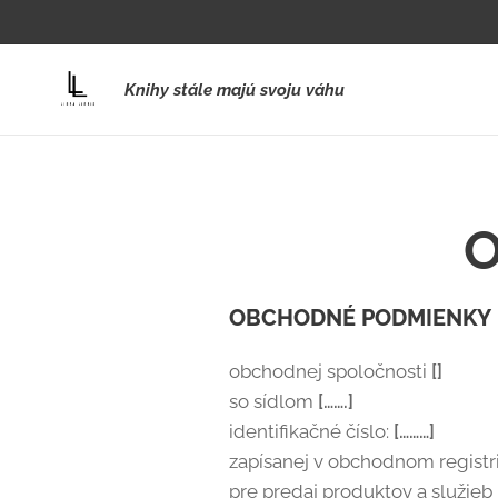
Knihy stále majú svoju váhu
O
OBCHODNÉ PODMIENKY
obchodnej spoločnosti
[]
so sídlom
[…….]
identifikačné číslo:
[………]
zapísanej v obchodnom regist
pre predaj produktov a služie