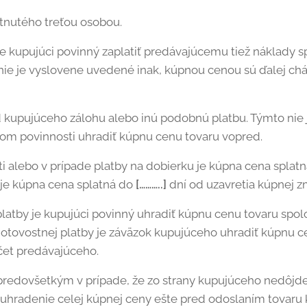
tnutého treťou osobou.
e kupujúci povinný zaplatiť predávajúcemu tiež náklady 
nie je vyslovene uvedené inak, kúpnou cenou sú ďalej chá
kupujúceho zálohu alebo inú podobnú platbu. Týmto nie j
 povinnosti uhradiť kúpnu cenu tovaru vopred.
i alebo v prípade platby na dobierku je kúpna cena splatná
 je kúpna cena splatná do
[………..]
dní od uzavretia kúpnej z
latby je kupujúci povinný uhradiť kúpnu cenu tovaru spo
hotovostnej platby je záväzok kupujúceho uhradiť kúpnu
účet predávajúceho.
 predovšetkým v prípade, že zo strany kupujúceho nedôj
ť uhradenie celej kúpnej ceny ešte pred odoslaním tovar