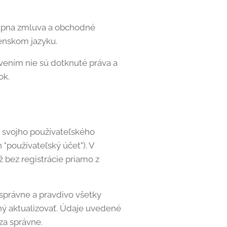
úpna zmluva a obchodné
enskom jazyku.
ením nie sú dotknuté práva a
ok.
 svojho používateľského
"používateľský účet"). V
 bez registrácie priamo z
 správne a pravdivo všetky
ný aktualizovať. Údaje uvedené
za správne.