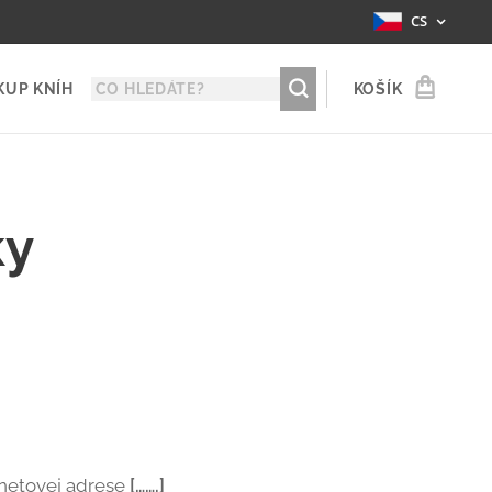
CS
KUP KNÍH
KOŠÍK
ky
rnetovej adrese
[…….]