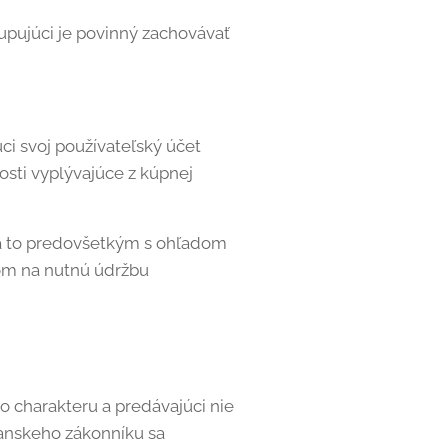
pujúci je povinný zachovávať
ci svoj používateľský účet
osti vyplývajúce z kúpnej
 a to predovšetkým s ohľadom
om na nutnú údržbu
 charakteru a predávajúci nie
ianskeho zákonníku sa