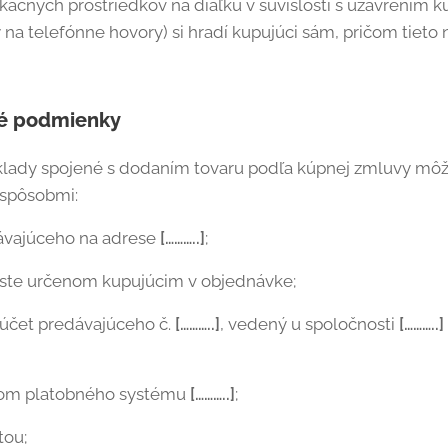
ačných prostriedkov na diaľku v súvislosti s uzavrením k
 na telefónne hovory) si hradí kupujúci sám, pričom tieto 
né podmienky
klady spojené s dodaním tovaru podľa kúpnej zmluvy môž
spôsobmi:
dávajúceho na adrese
[………..]
;
ieste určenom kupujúcim v objednávke;
účet predávajúceho č.
[………..]
, vedený u spoločnosti
[………..]
vom platobného systému
[………..]
;
tou;