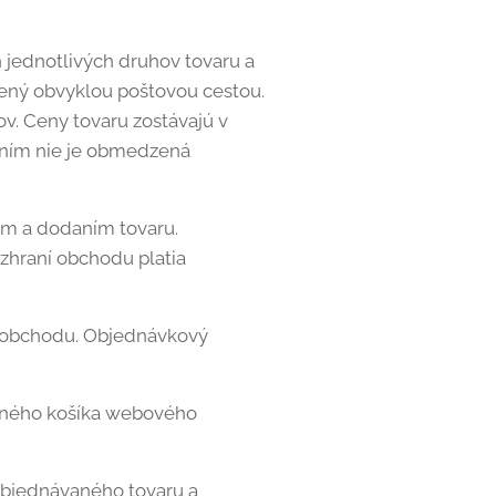
 jednotlivých druhov tovaru a
átený obvyklou poštovou cestou.
v. Ceny tovaru zostávajú v
ením nie je obmedzená
ím a dodaním tovaru.
hraní obchodu platia
í obchodu. Objednávkový
upného košíka webového
bjednávaného tovaru a