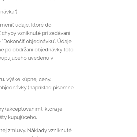
návka").
eniť údaje, ktoré do
 chyby vzniknuté pri zadávaní
 "Dokončiť objednávku". Údaje
e po obdržaní objednávky toto
y kupujúceho uvedenú v
ru, výške kúpnej ceny,
objednávky (napríklad písomne
 (akceptovaním), ktorá je
šty kupujúceho.
pnej zmluvy. Náklady vzniknuté