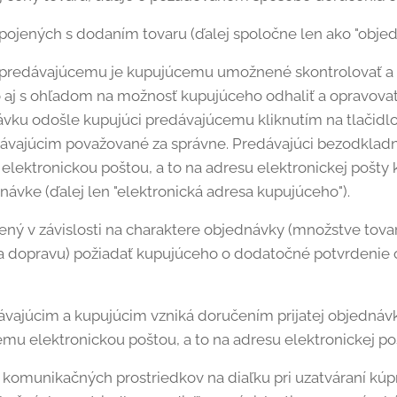
pojených s dodaním tovaru (ďalej spoločne len ako "objed
predávajúcemu je kupujúcemu umožnené skontrolovať a m
to aj s ohľadom na možnosť kupujúceho odhaliť a opravovať
vku odošle kupujúci predávajúcemu kliknutím na tlačidlo
ávajúcim považované za správne. Predávajúci bezodkladn
elektronickou poštou, a to na adresu elektronickej pošt
návke (ďalej len "elektronická adresa kupujúceho").
ený v závislosti na charaktere objednávky (množstve tova
 dopravu) požiadať kupujúceho o dodatočné potvrdenie 
ajúcim a kupujúcim vzniká doručením prijatej objednávky
mu elektronickou poštou, a to na adresu elektronickej po
m komunikačných prostriedkov na diaľku pri uzatváraní kú