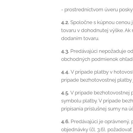
- prostredníctvom úveru posky
4.2.
Spoločne s kúpnou cenou j
tovaru v dohodnutej výške. Ak 
dodaním tovaru.
4.3.
Predávajúci nepožaduje od 
obchodných podmienok ohľadom
4.4.
V prípade platby v hotovost
prípade bezhotovostnej platby
4.5.
V prípade bezhotovostnej p
symbolu platby. V prípade bez
pripísania príslušnej sumy na 
4.6.
Predávajúci je oprávnený,
objednávky (čl. 3.6), požadova