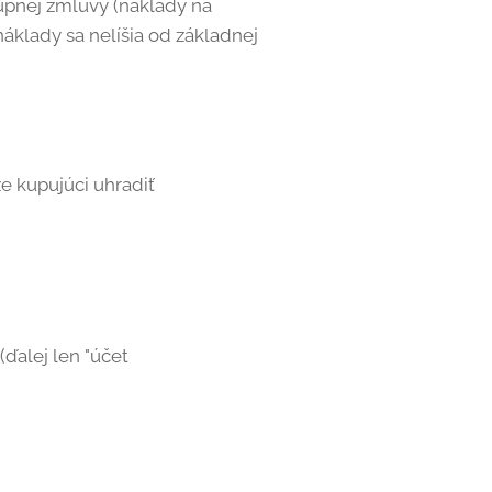
úpnej zmluvy (náklady na
náklady sa nelíšia od základnej
e kupujúci uhradiť
(ďalej len "účet