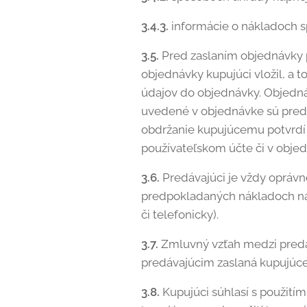
3.4.3.
informácie o nákladoch s
3.5.
Pred zaslaním objednávky 
objednávky kupujúci vložil, a 
údajov do objednávky. Objedná
uvedené v objednávke sú pred
obdržanie kupujúcemu potvrdí 
používateľskom účte či v objed
3.6.
Predávajúci je vždy oprávn
predpokladaných nákladoch na
či telefonicky).
3.7.
Zmluvný vzťah medzi predáv
predávajúcim zaslaná kupujúce
3.8.
Kupujúci súhlasí s použití