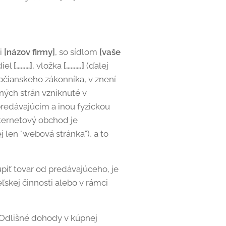
i
[názov firmy]
, so sídlom
[vaše
diel
[………]
, vložka
[……….]
(ďalej
občianskeho zákonníka, v znení
ných strán vzniknuté v
predávajúcim a inou fyzickou
ternetový obchod je
j len "webová stránka"), a to
iť tovar od predávajúceho, je
ľskej činnosti alebo v rámci
Odlišné dohody v kúpnej