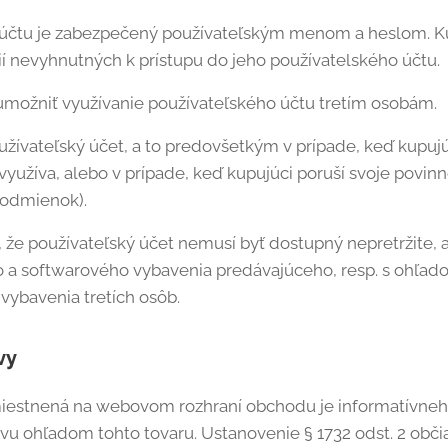
 účtu je zabezpečený používateľským menom a heslom. Ku
í nevyhnutných k prístupu do jeho používatelského účtu.
umožniť využívanie používateľského účtu tretím osobám.
užívateľský účet, a to predovšetkým v prípade, keď kupujú
yužíva, alebo v prípade, keď kupujúci poruší svoje povinn
odmienok).
 že používateľský účet nemusí byť dostupný nepretržite,
 a softwarového vybavenia predávajúceho, resp. s ohľad
ybavenia tretích osôb.
vy
iestnená na webovom rozhraní obchodu je informatívneho
vu ohľadom tohto tovaru. Ustanovenie § 1732 odst. 2 obč