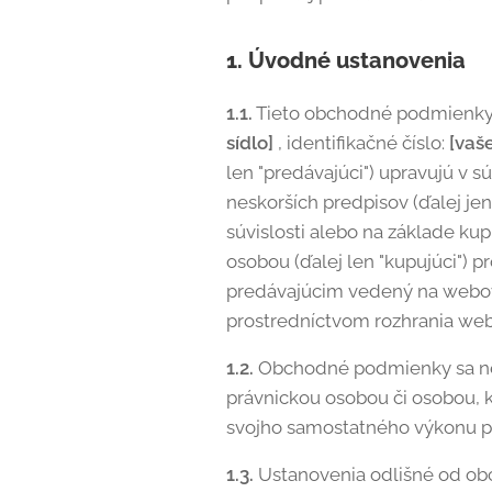
1. Úvodné ustanovenia
1.1.
Tieto obchodné podmienky 
sídlo]
, identifikačné číslo:
[vaše
len "predávajúci") upravujú v s
neskorších predpisov (ďalej je
súvislosti alebo na základe ku
osobou (ďalej len "kupujúci")
predávajúcim vedený na webov
prostredníctvom rozhrania webo
1.2.
Obchodné podmienky sa nevz
právnickou osobou či osobou, kt
svojho samostatného výkonu p
1.3.
Ustanovenia odlišné od ob