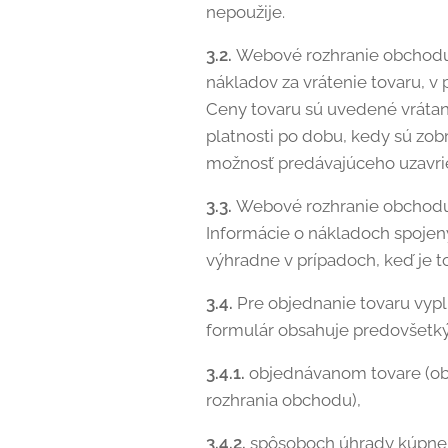
nepoužije.
3.2.
Webové rozhranie obchodu o
nákladov za vrátenie tovaru, v
Ceny tovaru sú uvedené vrátane
platnosti po dobu, kedy sú z
možnosť predávajúceho uzavri
3.3.
Webové rozhranie obchodu 
Informácie o nákladoch spoje
výhradne v prípadoch, keď je t
3.4.
Pre objednanie tovaru vyp
formulár obsahuje predovšetký
3.4.1.
objednávanom tovare (ob
rozhrania obchodu),
3.4.2.
spôsoboch úhrady kúpnej