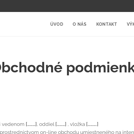
ÚVOD
O NÁS
KONTAKT
VÝ
bchodné podmien
ri vedenom
[………]
, oddiel
[………]
, vložka
[……….]
b prostredníctvom on-line obchodu umiestneného na inte