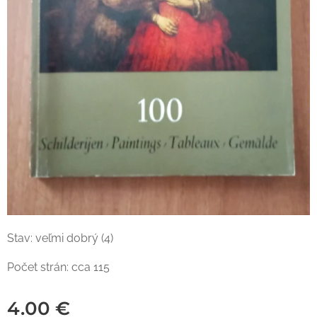
Stav: veľmi dobrý (4)
Počet strán: cca 115
4.00
€