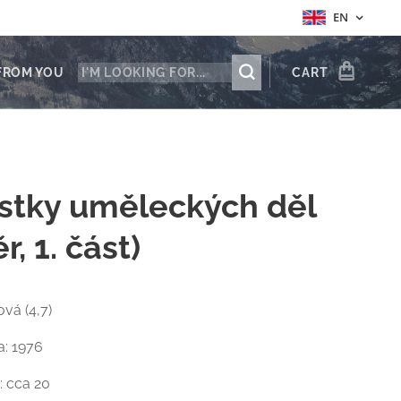
EN
FROM YOU
CART
ůstky uměleckých děl
r, 1. část)
ová (4,7)
a: 1976
: cca 20