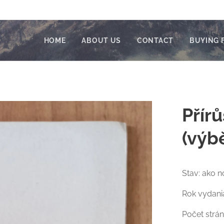
HOME
ABOUT US
CONTACT
BUYING 
Přír
(výbě
Stav: ako n
Rok vydani
Počet strán