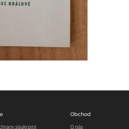
e
Obchod
ochrany soukromí
O nás