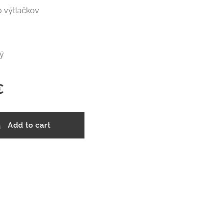
0 výtlačkov
ký
€
Add to cart