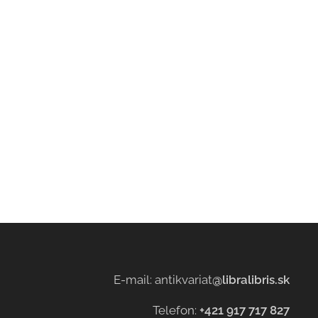
E-mail: antikvariat
@libralibris.sk
Telefon:
+421 917 717 827