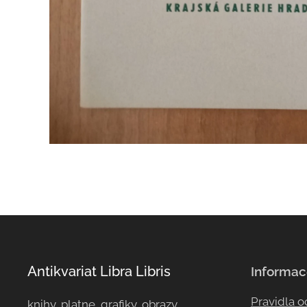
Antikvariat Libra Libris
Informac
Pravidla 
knihy, platne, grafiky, obrazy, ...