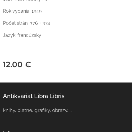
Rok vydania: 1949
Počet strán: 376 + 374
Jazyk: francúzsky
12.00
€
Antikvariat Libra Libris
knihy, platne, grafiky, obrazy, ...