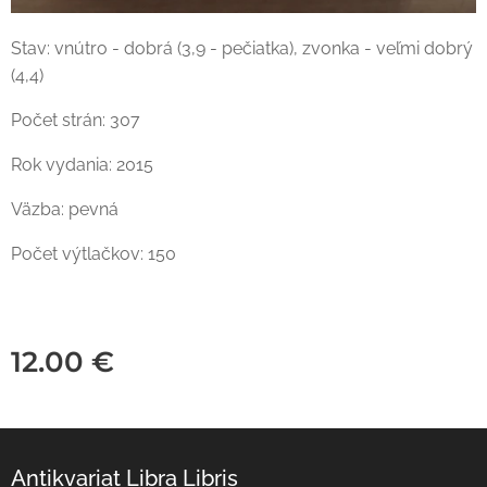
Stav: vnútro - dobrá (3,9 - pečiatka), zvonka - veľmi dobrý
(4,4)
Počet strán: 307
Rok vydania: 2015
Väzba: pevná
Počet výtlačkov: 150
12.00
€
Antikvariat Libra Libris