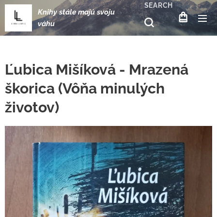
SEARCH
Knihy stále majú svoju
váhu
Ľubica Mišíková - Mrazená
škorica (Vôňa minulých
životov)