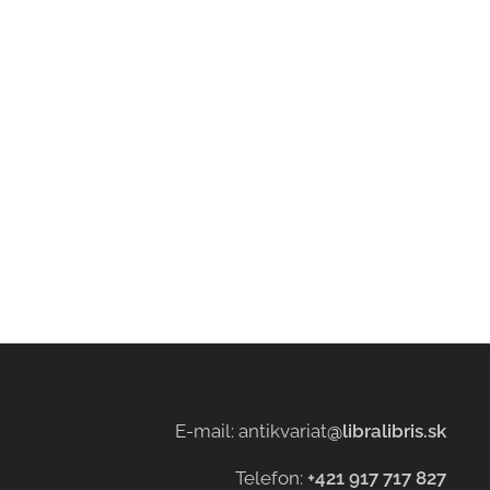
E-mail: antikvariat
@libralibris.sk
Telefon:
+421 917 717 827