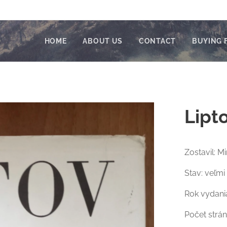
HOME
ABOUT US
CONTACT
BUYING 
Lipt
Zostavil: M
Stav: veľmi
Rok vydani
Počet strán