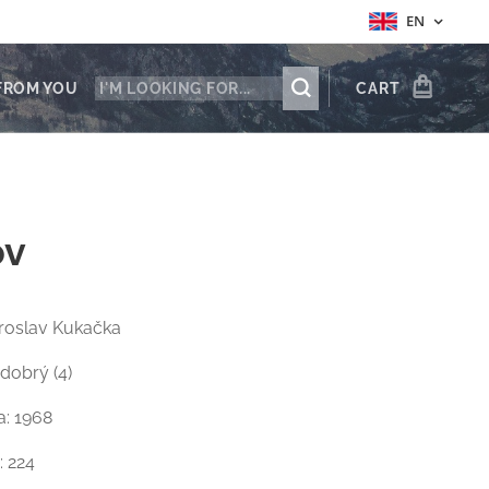
EN
FROM YOU
CART
ov
iroslav Kukačka
 dobrý (4)
a: 1968
: 224