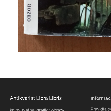
Antikvariat Libra Libris
Informac
Pravidla 
knihy, platne, grafiky, obrazy, ...