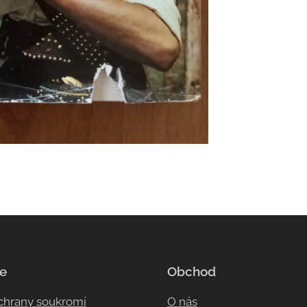
e
Obchod
ochrany soukromí
O nás