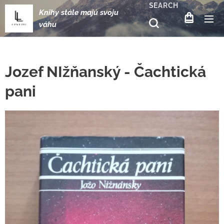
SEARCH
Knihy stále majú svoju
váhu
Jozef NIžňanský - Čachtická
pani