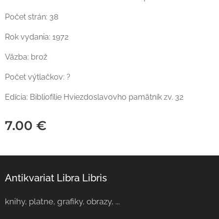
Počet strán: 38
Rok vydania: 1972
Väzba: brož
Počet výtlačkov: ?
Edícia: Bibliofílie Hviezdoslavovho pamätník zv. 32
7.00
€
Antikvariat Libra Libris
knihy, platne, grafiky, obrazy, ...