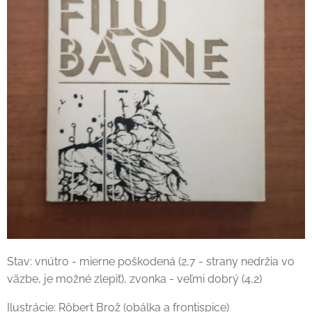
Stav: vnútro - mierne poškodená (2,7 - strany nedržia vo
väzbe, je možné zlepiť), zvonka - veľmi dobrý (4,2)
Ilustrácie: Rôbert Brož (obálka a frontispice)