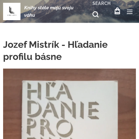
SEARCH
Knihy stále majú svoju
váhu
Jozef Mistrík - Hľadanie
profilu básne