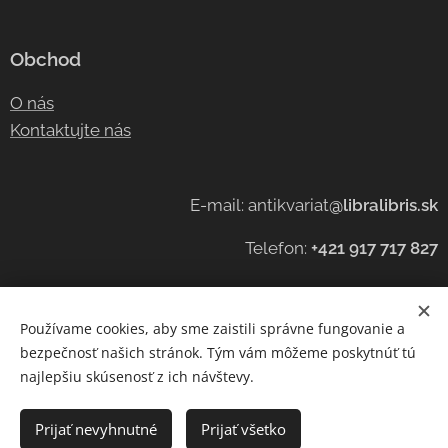
Obchod
O nás
Kontaktujte nás
E-mail: antikvariat
@libralibris.sk
Telefon:
+421 917 717 827
Používame cookies, aby sme zaistili správne fungovanie a
Cookies
bezpečnosť našich stránok. Tým vám môžeme poskytnúť tú
najlepšiu skúsenosť z ich návštevy.
Languages
Čeština
Slovenčina
English
Prijať nevyhnutné
Prijať všetko