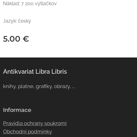
Náklad: 7 200 výtlačkov
Jazyk: český
5.00
€
Antikvariat Libra Libris
knihy, platne, grafiky, obrazy, ...
Informace
Pravidla ochrany soukromí
Obchodní podmínky