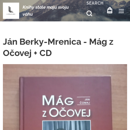
SEARCH
Knihy stále majú svoju
váhu
Ján Berky-Mrenica - Mág z
Očovej + CD