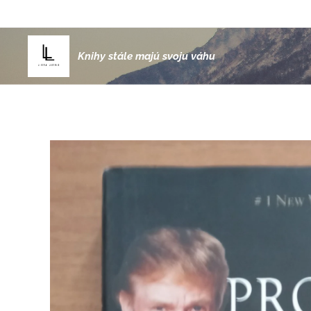
Knihy stále majú svoju váhu