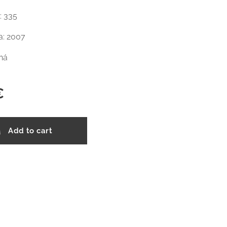
: 335
a: 2007
ná
€
Add to cart