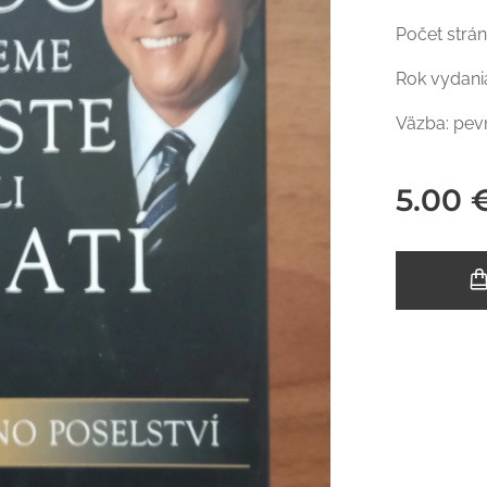
Počet strán
Rok vydani
Väzba: pev
5.00