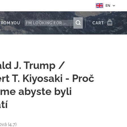
EN
FROM YOU
CART
ld J. Trump /
t T. Kiyosaki - Proč
me abyste byli
tí
ová (4,7)