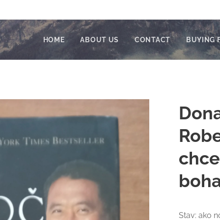
HOME
ABOUT US
CONTACT
BUYING 
Dona
Rober
chce
boha
Stav: ako n