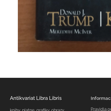
Antikvariat Libra Libris
Informac
Pravidla 
knihy, platne, grafiky, obrazy, ...