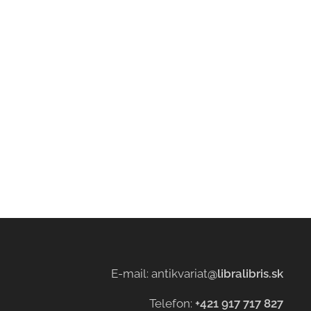
E-mail: antikvariat
@libralibris.sk
Telefon:
+421 917 717 827