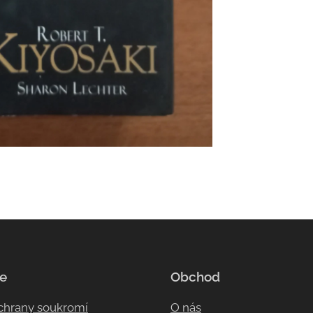
e
Obchod
ochrany soukromí
O nás