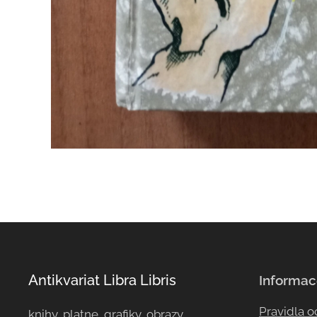
Antikvariat Libra Libris
Informac
Pravidla 
knihy, platne, grafiky, obrazy, ...