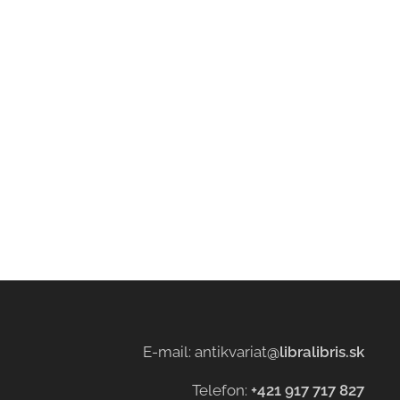
E-mail: antikvariat
@libralibris.sk
Telefon:
+421 917 717 827