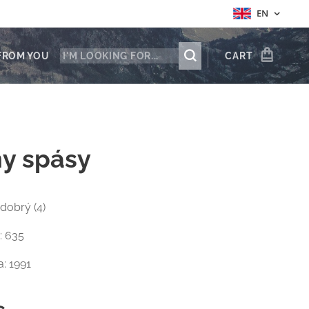
EN
FROM YOU
CART
ny spásy
 dobrý (4)
: 635
: 1991