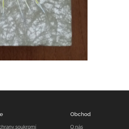
e
Obchod
ochrany soukromí
O nás