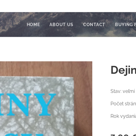
HOME
ABOUT US
CONTACT
BUYING 
Deji
Stav: veľmi
Počet strán
Rok vydania