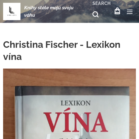
SEARCH
Knihy stále majú svoju
váhu
Christina Fischer - Lexikon
vína