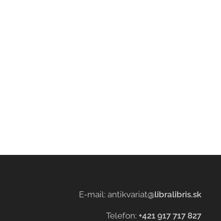
E-mail: antikvariat
@libralibris.sk
Telefon:
+421 917 717 827