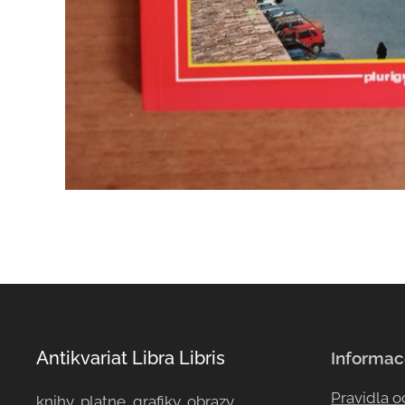
Antikvariat Libra Libris
Informac
Pravidla 
knihy, platne, grafiky, obrazy, ...