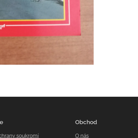
e
Obchod
ochrany soukromí
O nás