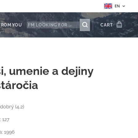
EN
FROM YOU
CART
si, umenie a dejiny
stáročia
 dobrý (4,2)
: 127
a: 1996