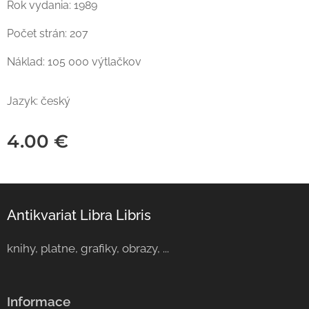
Rok vydania: 1989
Počet strán: 207
Náklad: 105 000 výtlačkov
Jazyk: český
4.00
€
Antikvariat Libra Libris
knihy, platne, grafiky, obrazy, ...
Informace