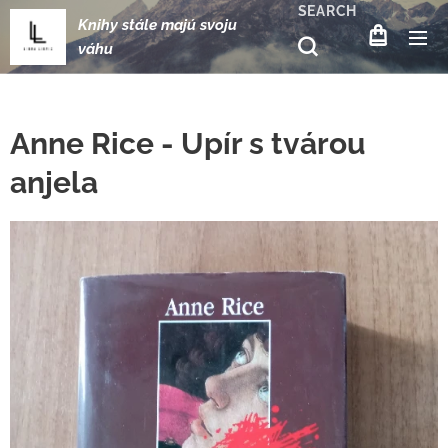
SEARCH
Knihy stále majú svoju
váhu
Anne Rice - Upír s tvárou
anjela