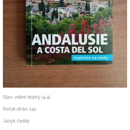
Stav: veľmi dobrý (4,4)
Počet strán: 142
Jazyk: český