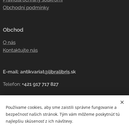
Obchodní podmínky
Obchod
O nás
Kontaktujte nás
E-mail: antikvariat@
libralibris
.sk
Telefon:
+421 917 717 827
Používame cookies, aby sme zaistili správne fungovanie a
Cookies
bezpečnosť našich stránok. Tým vám môžeme poskytnúť tú
najlepšiu skúsenosť z ich návštevy.
Jazyky