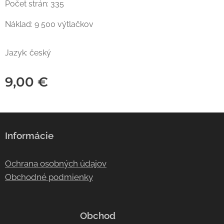
Počet strán: 335
Náklad: 9 500 výtlačkov
Jazyk: český
9,00
€
Informácie
Ochrana osobných údajov
Obchodné podmienky
Obchod