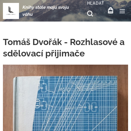
HĽADAŤ
Knihy stále majú svoju
váhu
Tomáš Dvořák - Rozhlasové a
sdělovací přijimače