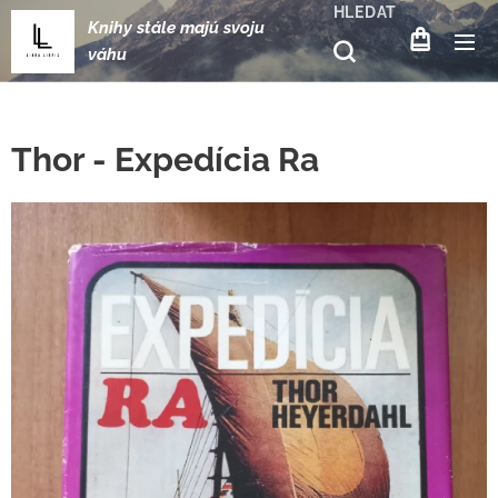
HLEDAT
Knihy stále majú svoju
váhu
Thor - Expedícia Ra