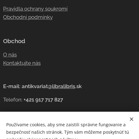
Pravidla ochrany soukromí
Obchodní podmínky
Obchod
O nás
Kontaktujte nás
E-mail: antikvariat@
libralibris
.sk
Telefon:
+421 917 717 827
Používame cookies, aby sme zaistili správne fungovanie a
Cookies
bezpečnosť našich stránok. Tým vám môžeme poskytnúť tú