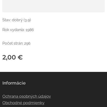
Stav: dobrý (3,9)
Rok vydania: 1986
Počet strán: 296
2,00
€
Informácie
Ochrana osobných údajov
Obchodné podmienky