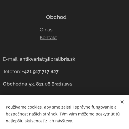
Obchod
O nás
Kontakt
E-mail:
antikvariat@libralibris.sk
Telefon:
+421 917 717 827
Obchodná 53, 811 06
Bratislava
Používame cookies, aby sme zaistili správne fungovanie a
Cookies
bezpečnosť našich stránok. Tým vám môžeme poskytnúť tú
najlepšiu skúsenosť z ich návštevy.
Jazyky