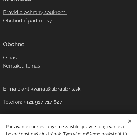
Pravidla ochrany soukromí
Obchodní podmínky
Obchod
O nás
Kontaktujte nás
E-mail: antikvariat@
libralibris
.sk
Telefon:
+421 917 717 827
Používame cookies, aby sme zaistili správne fungovanie a
Cookies
bezpečnosť našich stránok. Tým vám môžeme poskytnúť tú