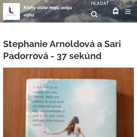
HĽADAŤ
Knihy stále majú svoju
váhu
Stephanie Arnoldová a Sari
Padorrová - 37 sekúnd