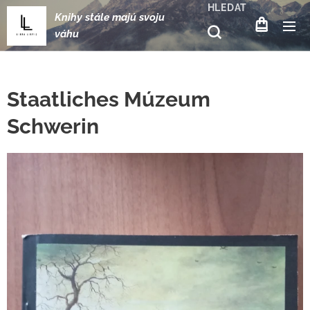
HLEDAT
Knihy stále majú svoju
váhu
Staatliches Múzeum
Schwerin