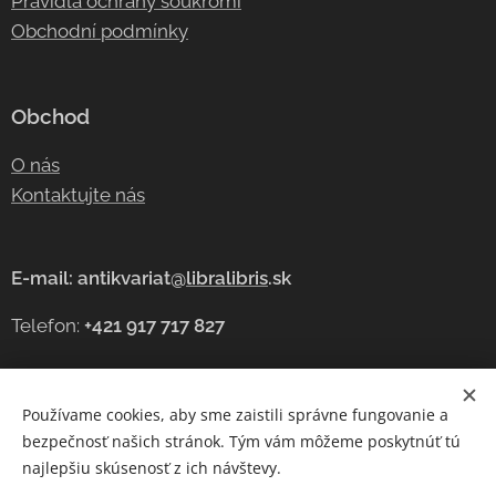
Pravidla ochrany soukromí
Obchodní podmínky
Obchod
O nás
Kontaktujte nás
E-mail: antikvariat@
libralibris
.sk
Telefon:
+421 917 717 827
Používame cookies, aby sme zaistili správne fungovanie a
Cookies
bezpečnosť našich stránok. Tým vám môžeme poskytnúť tú
najlepšiu skúsenosť z ich návštevy.
Jazyky