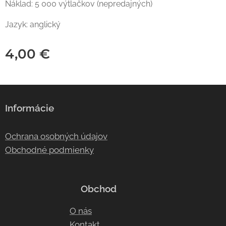
Náklad: 5 000 výtlačkov (nepredajných)
Jazyk: anglický
4,00
€
Informácie
Ochrana osobných údajov
Obchodné podmienky
Obchod
O nás
Kontakt