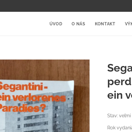
ÚVOD
O NÁS
KONTAKT
VÝ
Sega
perd
ein 
Stav: veľmi
Rok vydani