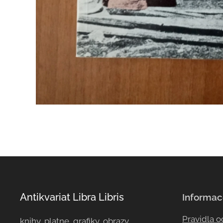
Antikvariat Libra Libris
Informac
Pravidla 
knihy, platne, grafiky, obrazy, ...