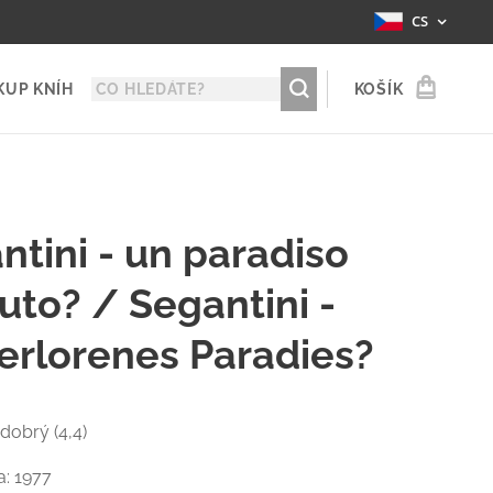
CS
KUP KNÍH
KOŠÍK
ntini - un paradiso
uto? / Segantini -
verlorenes Paradies?
 dobrý (4,4)
a: 1977