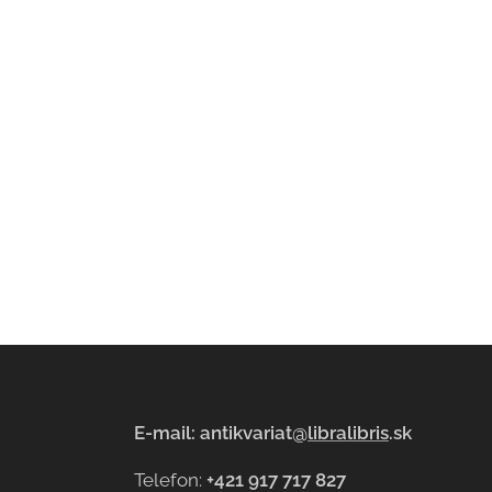
E-mail: antikvariat@
libralibris
.sk
Telefon:
+421 917 717 827