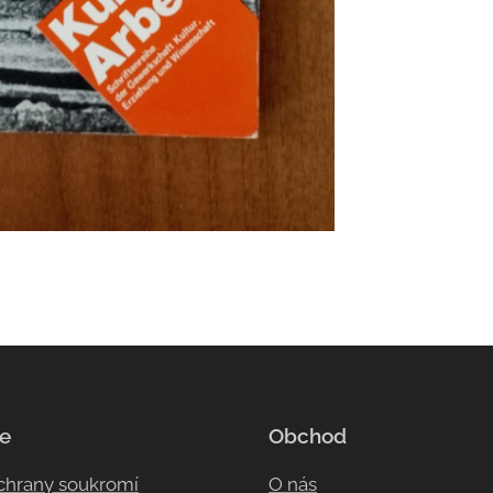
e
Obchod
ochrany soukromí
O nás