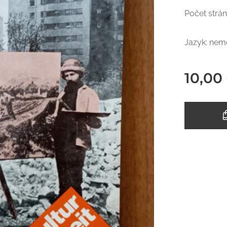
Počet strán
Jazyk: nem
10,00