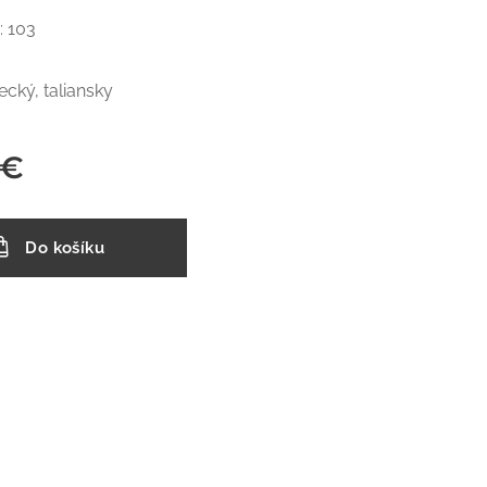
: 103
ecký, taliansky
€
Do košíku