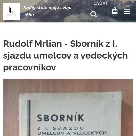
HĽADAŤ
Knihy stále majú svoju
váhu
Rudolf Mrlian - Sborník z I.
sjazdu umelcov a vedeckých
pracovníkov