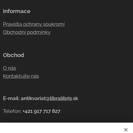
Informace
Pravidla ochrany soukromí
Obchodní podmínky
Obchod
O nás
Kontaktujte nás
E-mail: antikvariat@
libralibris
.sk
Telefon:
+421 917 717 827