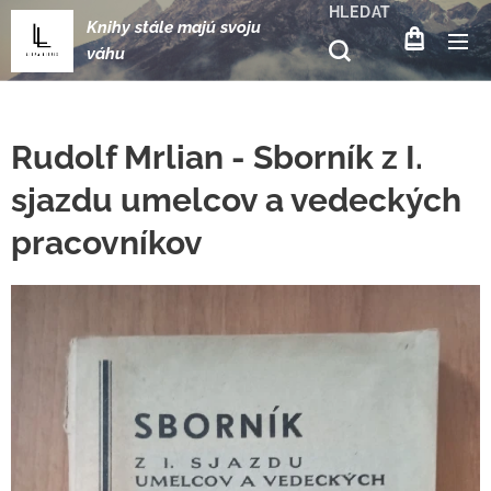
HLEDAT
Knihy stále majú svoju
váhu
Rudolf Mrlian - Sborník z I.
sjazdu umelcov a vedeckých
pracovníkov