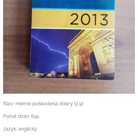
Stav: mierne poškodená dobrý (2,9)
Počet strán: 691
Jazyk: anglický