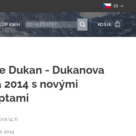
CS
KUP KNÍH
KOŠÍK
re Dukan - Dukanova
a 2014 s novými
ptami
ová (4,7)
a: 2014