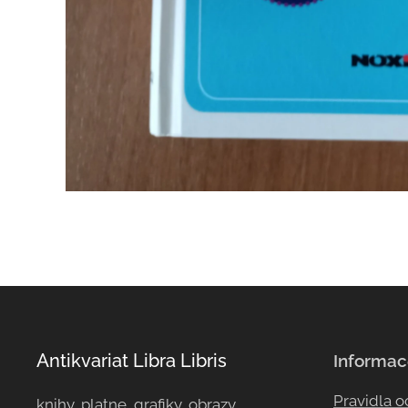
Antikvariat Libra Libris
Informac
Pravidla 
knihy, platne, grafiky, obrazy, ...