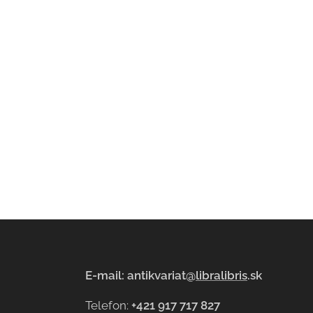
E-mail: antikvariat@
libralibris
.sk
Telefon:
+421 917 717 827