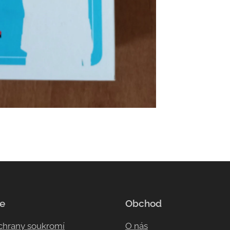
e
Obchod
ochrany soukromí
O nás