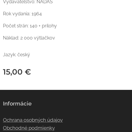
Vydavateľstvo: NADAS
Rok vydania: 1964
Počet strán: 140 + prílohy
Náklad: 2 000 výtlačkov
Jazyk: český
15,00
€
Informácie
Ochrana osobných údajov
Obchodné podmienky