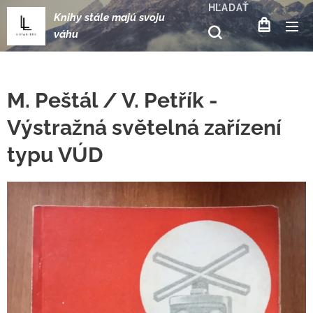
HĽADAŤ
Knihy stále majú svoju
váhu
M. Peštál / V. Petřík -
Výstražná světelná zařízení
typu VÚD