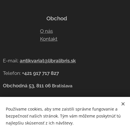
Obchod
O nás
Kontakt
E-mail:
antikvariat@libralibris.sk
Telefon:
+421 917 717 827
Obchodná 53, 811 06
Bratislava
Používame cookies, aby sme zaistili správne fungovanie a
Cookies
bezpečnosť našich stránok. Tým vám môžeme poskytnúť tú
najlepšiu skúsenosť z ich návštevy.
Jazyky