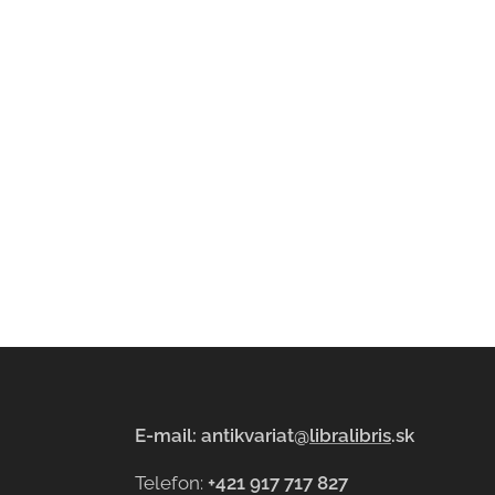
E-mail: antikvariat@
libralibris
.sk
Telefon:
+421 917 717 827