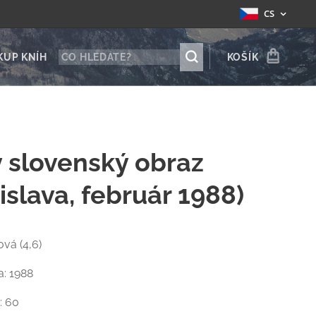
CS
KUP KNÍH
KOŠÍK
 slovenský obraz
islava, február 1988)
ová (4,6)
a: 1988
: 60