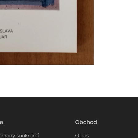
e
Obchod
ochrany soukromí
O nás