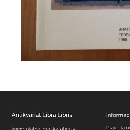
Antikvariat Libra Libris
Informac
Pravidla 
knihy, platne, grafiky, obrazy, ...