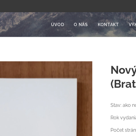
ÚVOD
O NÁS
KONTAKT
VÝ
Nový
(Brat
Stav: ako n
Rok vydani
Počet strán