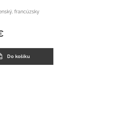
venský, francúzsky
€
Do košíku