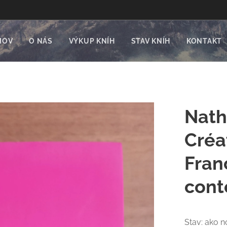
MOV
O NÁS
VÝKUP KNÍH
STAV KNÍH
KONTAKT
Nath
Créa
Fran
cont
Stav: ako n