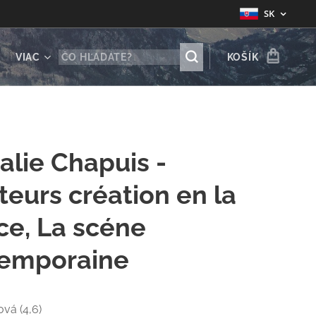
SK
VIAC
KOŠÍK
alie Chapuis -
teurs création en la
ce, La scéne
emporaine
ová (4,6)