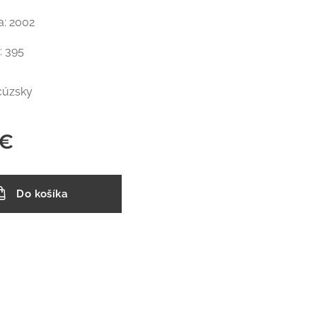
a: 2002
: 395
ncúzsky
€
Do košíka