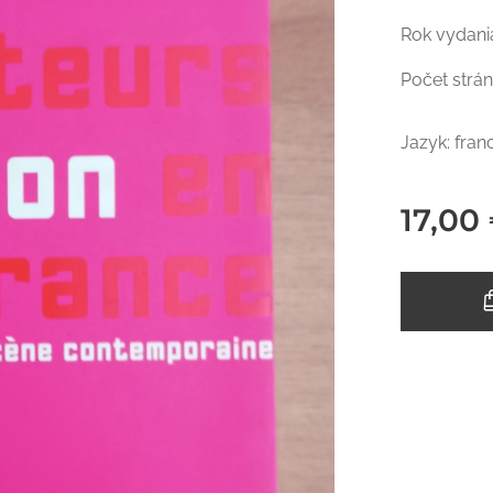
Rok vydani
Počet strán
Jazyk: fra
17,00