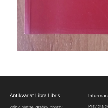
Antikvariat Libra Libris
Informac
Pravidla 
knihy, platne, grafiky, obrazy, ...