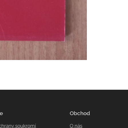
e
Obchod
ochrany soukromí
O nás