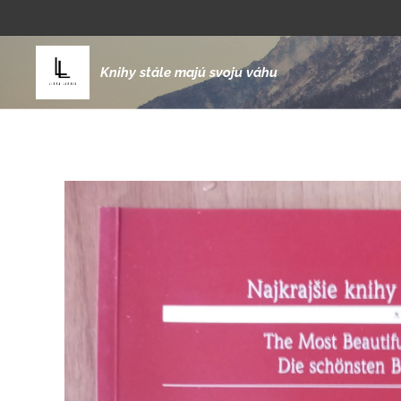
Knihy stále majú svoju váhu