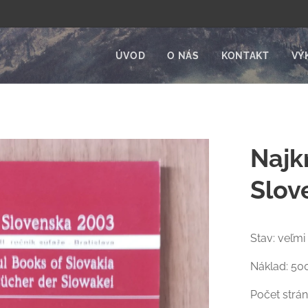
ÚVOD
O NÁS
KONTAKT
VÝ
Najk
Slov
Stav: veľmi
Náklad: 50
Počet strán