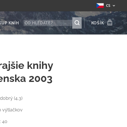
CS
KUP KNÍH
KOŠÍK
rajšie knihy
enska 2003
 dobrý (4,3)
0 výtlačkov
: 40