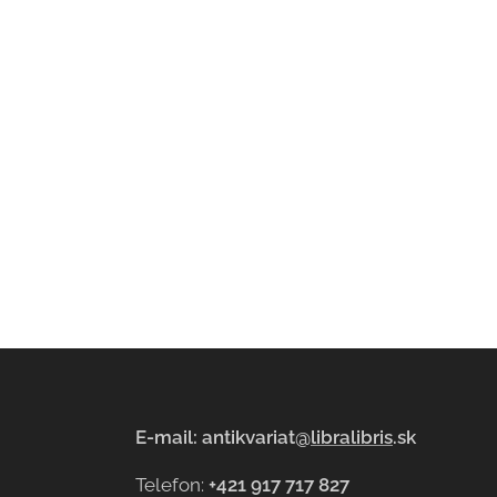
E-mail: antikvariat@
libralibris
.sk
Telefon:
+421 917 717 827