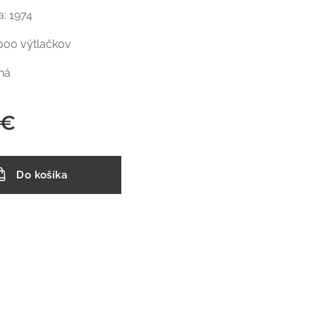
a: 1974
 000 výtlačkov
ná
€
Do košíka