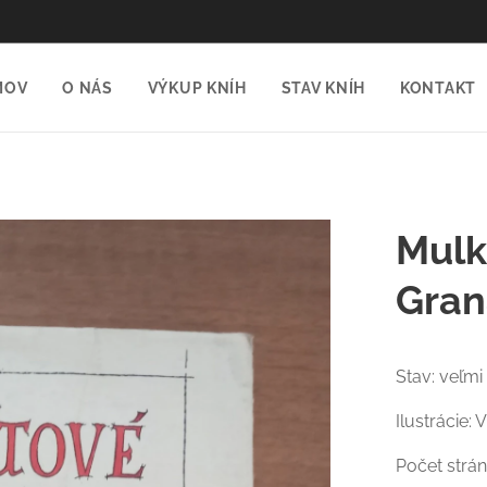
MOV
O NÁS
VÝKUP KNÍH
STAV KNÍH
KONTAKT
Mulk
Gran
Stav: veľmi
Ilustrácie: 
Počet strán