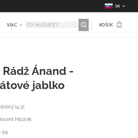
SK
VIAC
KOŠÍK
 Rádž Ánand -
átové jablko
 dobrý (4,3)
Vincent Hložník
: 59