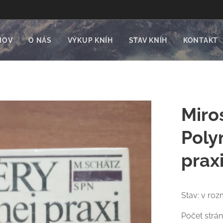
MOV
O NÁS
VÝKUP KNÍH
STAV KNÍH
KONTAKT
Miro
Poly
prax
Stav: v roz
Počet strán