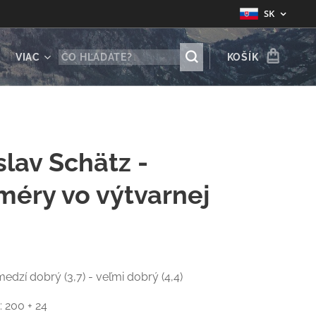
SK
VIAC
KOŠÍK
slav Schätz -
méry vo výtvarnej
i
medzí dobrý (3,7) - veľmi dobrý (4,4)
: 200 + 24