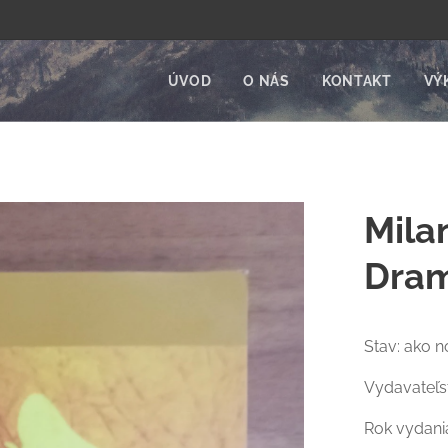
ÚVOD
O NÁS
KONTAKT
VÝ
Mila
Dram
Stav: ako n
Vydavateľst
Rok vydania