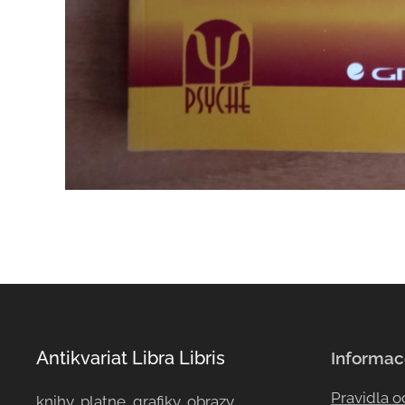
Antikvariat Libra Libris
Informac
Pravidla 
knihy, platne, grafiky, obrazy, ...