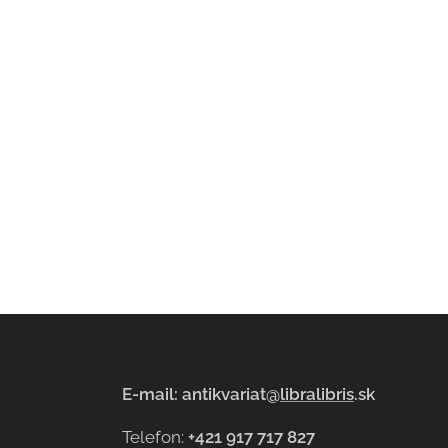
E-mail: antikvariat@
libralibris
.sk
Telefon:
+421 917 717 827