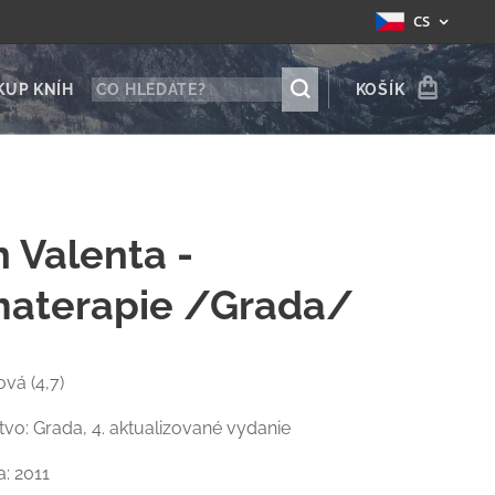
CS
KUP KNÍH
KOŠÍK
n Valenta -
aterapie /Grada/
ová (4,7)
vo: Grada, 4. aktualizované vydanie
: 2011