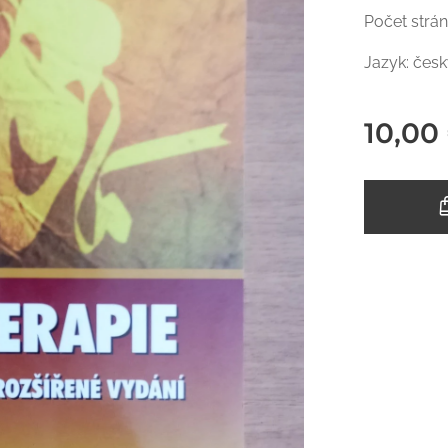
Počet strán
Jazyk: čes
10,00