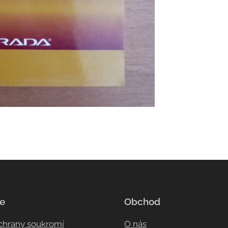
e
Obchod
ochrany soukromí
O nás