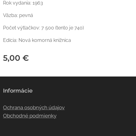
Rok vydania: 1963
Väzba: pevná
Počet výtlačkov: 7 500 (tento je 740)
Edícia: Nová komorná knižnica
5,00
€
Informácie
Ochrana osobných údajov
Obchodné podmienky