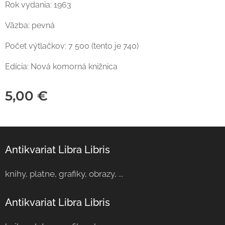
Rok vydania: 1963
Väzba: pevná
Počet výtlačkov: 7 500 (tento je 740)
Edícia: Nová komorná knižnica
5,00
€
Antikvariat Libra Libris
knihy, platne, grafiky, obrazy, ...
Antikvariat Libra Libris