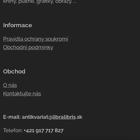
knihy, platne, grafiky, obrazy, ...
Informace
Pravidla ochrany soukromí
Obchodní podmínky
Obchod
O nás
Kontaktujte nás
E-mail: antikvariat@
libralibris
.sk
Telefon:
+421 917 717 827