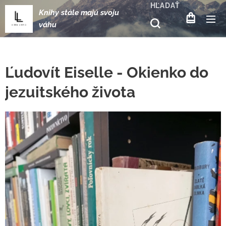
HĽADAŤ
Knihy stále majú svoju
váhu
Ľudovít Eiselle - Okienko do
jezuitského života