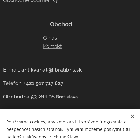
Obchodné podmienky
Obchod
O nás
Kontakt
E-mail:
antikvariat@libralibris.sk
Telefon:
+421 917 717 827
Obchodná 53, 811 06
Bratislava
Používame cookies, aby sme zaistili správne fungovanie a
Cookies
bezpečnosť našich stránok. Tým vám môžeme poskytnúť tú
najlepšiu skúsenosť z ich návštevy.
Jazyky