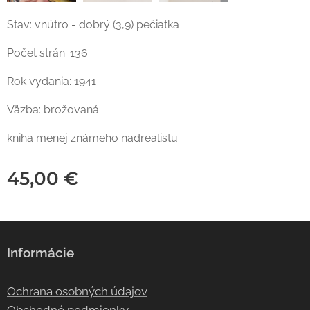
Stav: vnútro - dobrý (3,9) pečiatka
Počet strán: 136
Rok vydania: 1941
Väzba: brožovaná
kniha menej známeho nadrealistu
45,00
€
Informácie
Ochrana osobných údajov