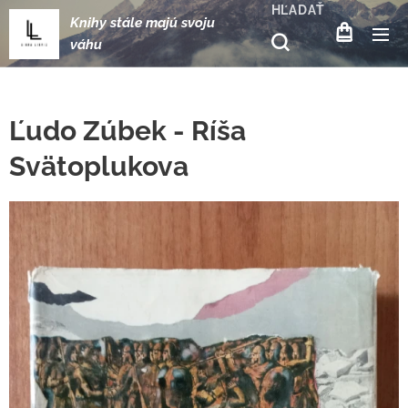
HĽADAŤ
Knihy stále majú svoju
váhu
Ľudo Zúbek - Ríša
Svätoplukova