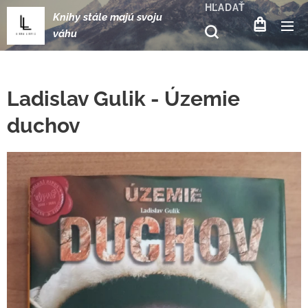
HĽADAŤ
Knihy stále majú svoju
váhu
Ladislav Gulik - Územie
duchov