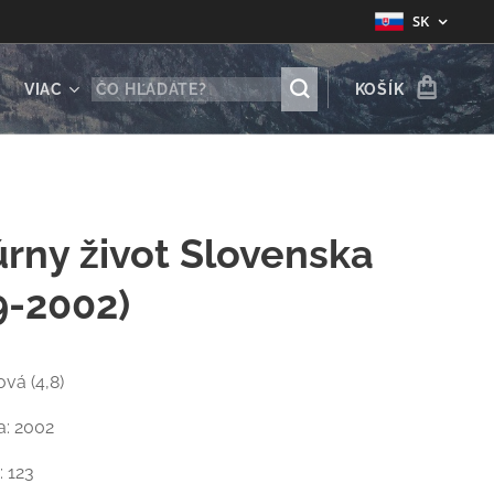
SK
VIAC
KOŠÍK
úrny život Slovenska
9-2002)
ová (4,8)
a: 2002
: 123