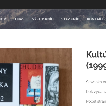
MOV
O NÁS
VÝKUP KNÍH
STAV KNÍH
KONTAKT
Kult
(199
Stav: ako n
Rok vydani
Počet strán