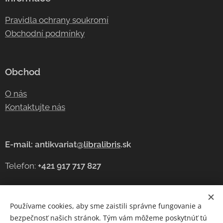
Pravidla ochrany soukromí
Obchodní podmínky
Obchod
O nás
Kontaktujte nás
E-mail: antikvariat@
libralibris
.sk
Telefon:
+421 917 717 827
Používame cookies, aby sme zaistili správne fungovanie a
Cookies
bezpečnosť našich stránok. Tým vám môžeme poskytnúť tú