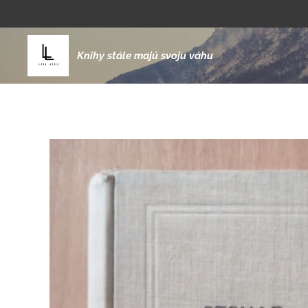
Knihy stále majú svoju váhu