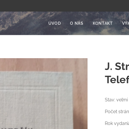
ÚVOD
O NÁS
KONTAKT
VÝ
J. St
Tele
Stav: veľmi
Počet strán
Rok vydani