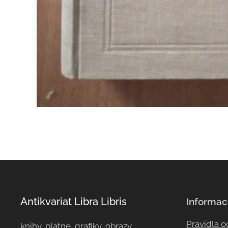
Antikvariat Libra Libris
Informac
Pravidla 
knihy, platne, grafiky, obrazy, ...