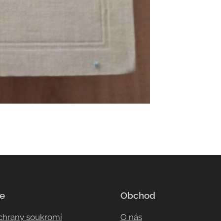
e
Obchod
ochrany soukromí
O nás