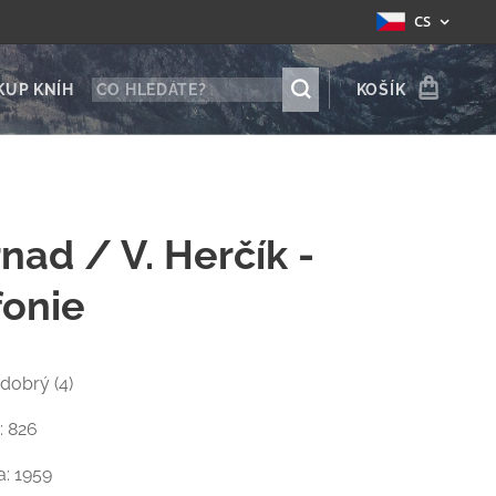
CS
KUP KNÍH
KOŠÍK
rnad / V. Herčík -
fonie
 dobrý (4)
: 826
a: 1959