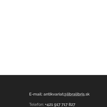
E-mail: antikvariat@
libralibris
.sk
Telefon:
+421 917 717 827