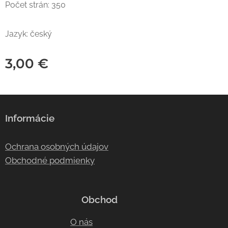
Počet strán: 350
Jazyk: český
3,00
€
Informácie
Ochrana osobných údajov
Obchodné podmienky
Obchod
O nás