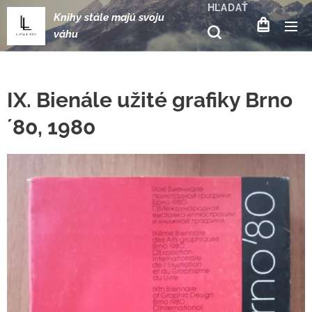
HĽADAŤ
Knihy stále majú svoju
váhu
IX. Bienále užité grafiky Brno
´80, 1980